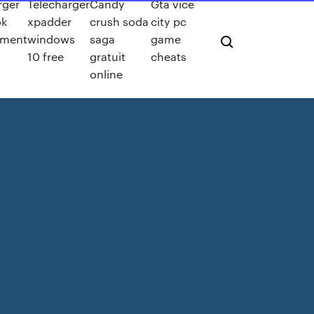
rger
Télécharger
Candy
Gta vice
ok
xpadder
crush soda
city pc
ement
windows
saga
game
10 free
gratuit
cheats
online